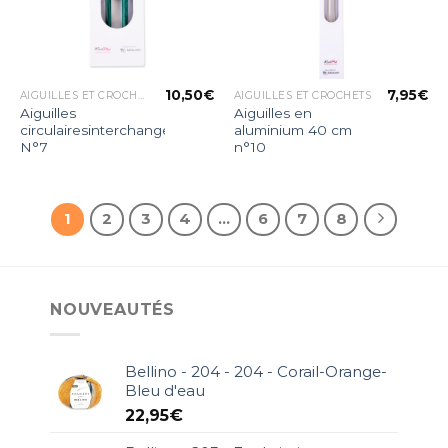
10,50
€
7,95
€
AIGUILLES ET CROCHETS
AIGUILLES ET CROCHETS
Aiguilles
Aiguilles en
circulairesinterchangeables
aluminium 40 cm
N°7
n°10
1
2
3
4
…
6
7
8
NOUVEAUTÉS
Bellino - 204 - 204 - Corail-Orange-
Bleu d'eau
22,95
€