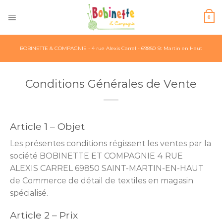
Skip
to
0
content
BOBINETTE & COMPAGNIE - 4 rue Alexis Carrel - 69850 St Martin en Haut
Conditions Générales de Vente
Article 1 – Objet
Les présentes conditions régissent les ventes par la
société BOBINETTE ET COMPAGNIE 4 RUE
ALEXIS CARREL 69850 SAINT-MARTIN-EN-HAUT
de Commerce de détail de textiles en magasin
spécialisé.
Article 2 – Prix