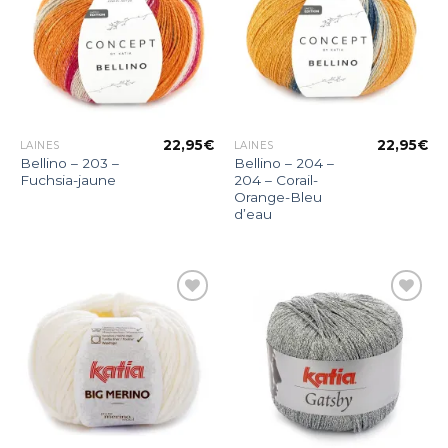
d’envies
d’envies
22,95
€
22,95
€
LAINES
LAINES
Bellino – 203 –
Bellino – 204 –
Fuchsia-jaune
204 – Corail-
Orange-Bleu
d’eau
Ajouter
Ajouter
à la liste
à la liste
d’envies
d’envies