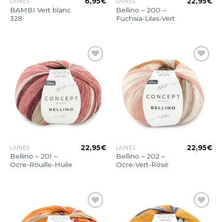
6,95
€
22,95
€
LAINES
LAINES
BAMBI Vert blanc
Bellino – 200 –
328
Fuchsia-Lilas-Vert
Ajouter
Ajouter
à la liste
à la liste
d’envies
d’envies
22,95
€
22,95
€
LAINES
LAINES
Bellino – 201 –
Bellino – 202 –
Ocre-Rouille-Huile
Ocre-Vert-Rosé
Ajouter
Ajouter
à la liste
à la liste