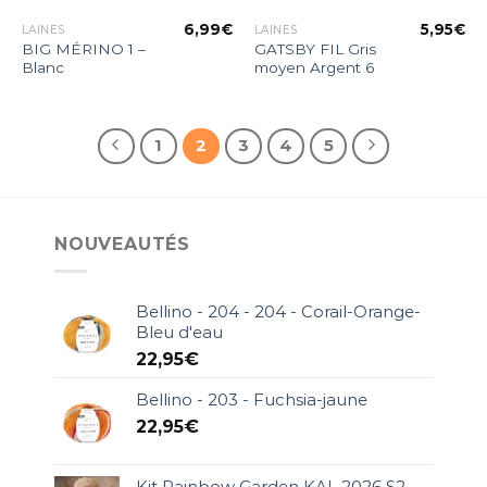
6,99
€
5,95
€
LAINES
LAINES
BIG MÉRINO 1 –
GATSBY FIL Gris
Blanc
moyen Argent 6
1
2
3
4
5
NOUVEAUTÉS
Bellino - 204 - 204 - Corail-Orange-
Bleu d'eau
22,95
€
Bellino - 203 - Fuchsia-jaune
22,95
€
Kit Rainbow Garden KAL 2026 S2