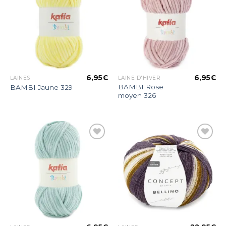
à la liste
à la liste
d’envies
d’envies
6,95
€
6,95
€
LAINES
LAINE D'HIVER
BAMBI Rose
BAMBI Jaune 329
moyen 326
Ajouter
Ajouter
à la liste
à la liste
d’envies
d’envies