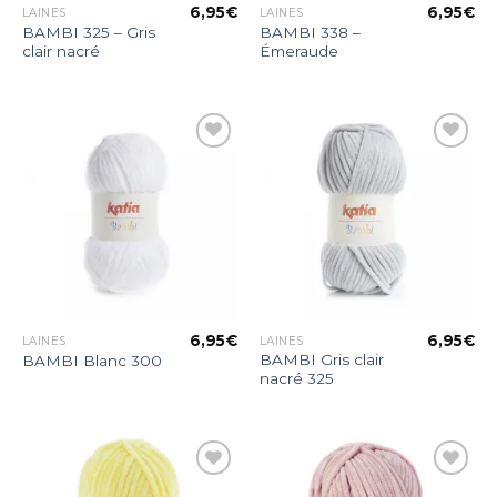
6,95
€
6,95
€
LAINES
LAINES
BAMBI 325 – Gris
BAMBI 338 –
clair nacré
Émeraude
Ajouter
Ajouter
à la liste
à la liste
d’envies
d’envies
6,95
€
6,95
€
LAINES
LAINES
BAMBI Gris clair
BAMBI Blanc 300
nacré 325
Ajouter
Ajouter