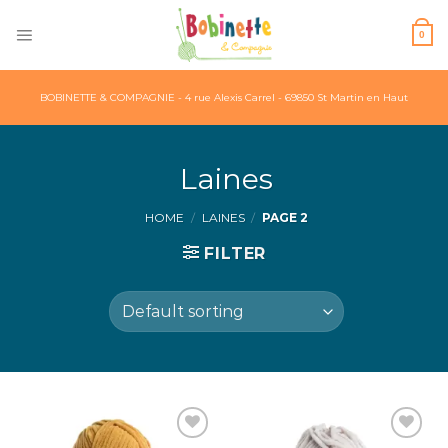
Skip
to
0
content
BOBINETTE & COMPAGNIE - 4 rue Alexis Carrel - 69850 St Martin en Haut
Laines
HOME
/
LAINES
/
PAGE 2
FILTER