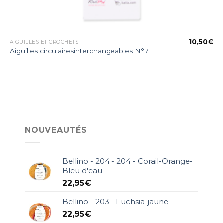
€
10,50
€
AIGUILLES ET CROCHETS
Aiguilles circulairesinterchangeables N°7
NOUVEAUTÉS
Bellino - 204 - 204 - Corail-Orange-
Bleu d'eau
22,95
€
Bellino - 203 - Fuchsia-jaune
22,95
€