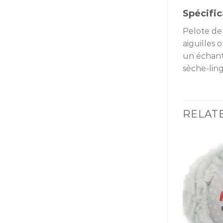
Spécific
Pelote de 
aiguilles
un échant
sèche-ling
RELAT
Ajouter
Ajouter
à la liste
à la liste
d’envies
d’envies