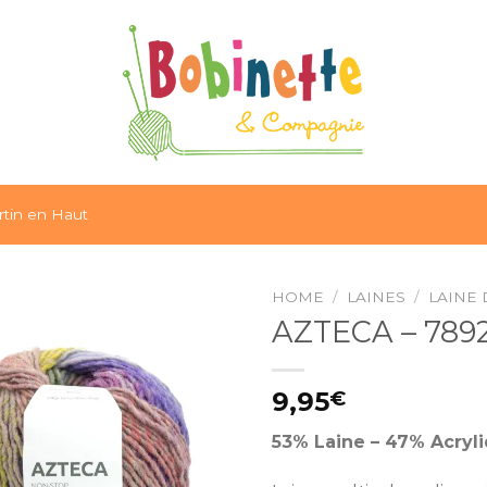
tin en Haut
HOME
/
LAINES
/
LAINE 
AZTECA – 7892 
Ajouter
à la liste
9,95
€
d’envies
53% Laine – 47% Acryl