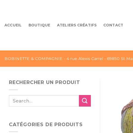
Skip
to
content
ACCUEIL
BOUTIQUE
ATELIERS CRÉATIFS
CONTACT
BOBINETTE & COMPAGNIE - 4 rue Alexis Carrel - 69850 St Mar
RECHERCHER UN PRODUIT
Search
for:
CATÉGORIES DE PRODUITS