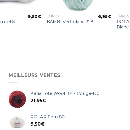
9,50
€
6,95
€
LAINES
LAINES
POLAR
 ciel 81
BAMBI Vert blanc 328
Blanc
MEILLEURS VENTES
Katia Tote Wool 101 - Rouge-Noir
21,95
€
POLAR Ecru 80
9,50
€