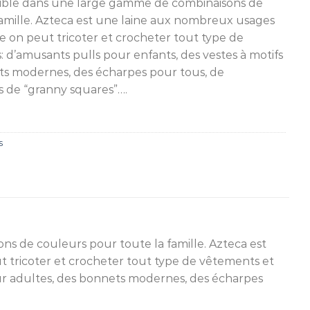
nible dans une large gamme de combinaisons de
amille. Azteca est une laine aux nombreux usages
le on peut tricoter et crocheter tout type de
: d’amusants pulls pour enfants, des vestes à motifs
ts modernes, des écharpes pour tous, de
s de “granny squares”….
s
s de couleurs pour toute la famille. Azteca est
t tricoter et crocheter tout type de vêtements et
our adultes, des bonnets modernes, des écharpes