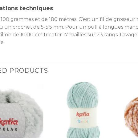
ations techniques
100 grammes et de 180 mètres. C’est un fil de grosseur m
 ou un crochet de 5-5,5 mm. Pour un pull à longues manc
illon de 10×10 cm,tricoter 17 mailles sur 23 rangs. Lav
e.
ED PRODUCTS
Ajouter
Ajouter
à la liste
à la liste
d’envies
d’envies