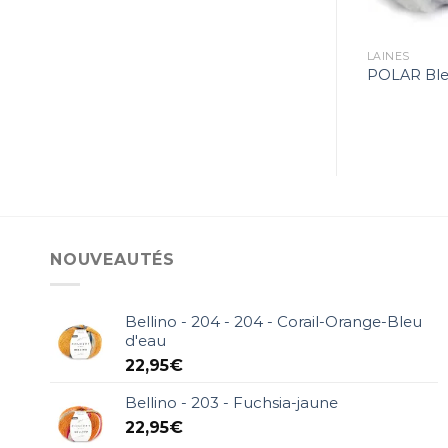
6,99
€
9,95
€
LAINE D'HIVER
LAINES
–
AZTECA – 7881 – Vert
POLAR Bleu
clair-Violet clair
NOUVEAUTÉS
Bellino - 204 - 204 - Corail-Orange-Bleu
d'eau
22,95
€
Bellino - 203 - Fuchsia-jaune
22,95
€