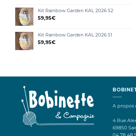
Kit Rainbow Garden KAL 2026 S2
59,95
€
Kit Rainbow Garden KAL 2026 S1
59,95
€
BOBINE
A propos 
4 Rue Alex
69850 Sai
04 78 48 