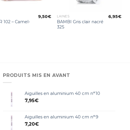
9,50
€
6,95
€
LAINES
 102 – Camel-
BAMBI Gris clair nacré
325
PRODUITS MIS EN AVANT
Aiguilles en aluminium 40 cm n°10
7,95
€
Aiguilles en aluminium 40 cm n°9
7,20
€