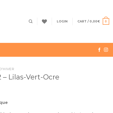
LOGIN
CART /
0,00
€
0
D'HIVER
– Lilas-Vert-Ocre
ique