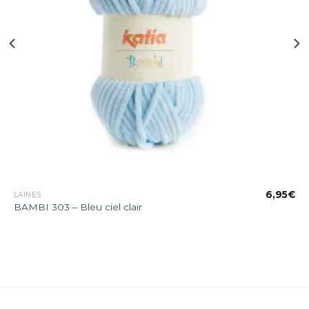
€
6,95
€
LAINES
BAMBI 303 – Bleu ciel clair