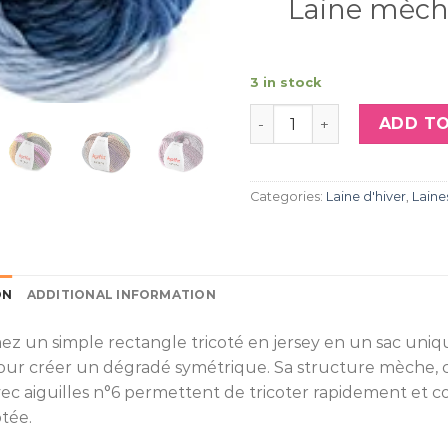
Laine mèch
3 in stock
Katia Tote Wool 102 - Ble
ADD TO
Categories:
Laine d'hiver
,
Laine
ON
ADDITIONAL INFORMATION
z un simple rectangle tricoté en jersey en un sac unique
ur créer un dégradé symétrique. Sa structure mèche, co
avec aiguilles n°6 permettent de tricoter rapidement et 
otée.