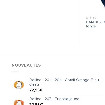
9,50
€
27,95
€
LAINES
LAINES
BAMBI 319 
HIRO 303
c
foncé
NOUVEAUTÉS
Bellino - 204 - 204 - Corail-Orange-Bleu
d'eau
22,95
€
Bellino - 203 - Fuchsia-jaune
22,95
€