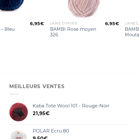
6,95
€
6,95
€
LAINE D'HIVER
LAINES
– Bleu
BAMBI Rose moyen
BAMBI
326
Mouta
MEILLEURS VENTES
Katia Tote Wool 101 - Rouge-Noir
21,95
€
POLAR Ecru 80
9,50
€