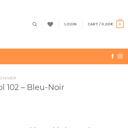
LOGIN
CART /
0,00
€
0
D'HIVER
l 102 – Bleu-Noir