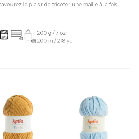
ourez le plaisir de tricoter une maille à la fois.
200 g / 7 oz
200 m / 218 yd
Ajouter
Ajouter
à la liste
à la liste
d’envies
d’envies