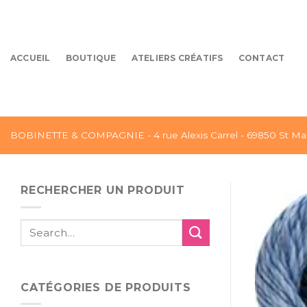
Skip
to
content
ACCUEIL
BOUTIQUE
ATELIERS CRÉATIFS
CONTACT
BOBINETTE & COMPAGNIE - 4 rue Alexis Carrel - 69850 St Mar
RECHERCHER UN PRODUIT
Search
for:
CATÉGORIES DE PRODUITS