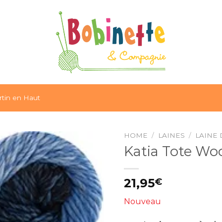
tin en Haut
HOME
/
LAINES
/
LAINE 
Katia Tote Woo
Ajouter
à la liste
21,95
€
d’envies
Nouveau