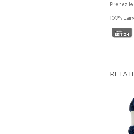
Prenez le 
100% Laine
RELAT
Ajouter
Ajouter
à la liste
à la liste
d’envies
d’envies