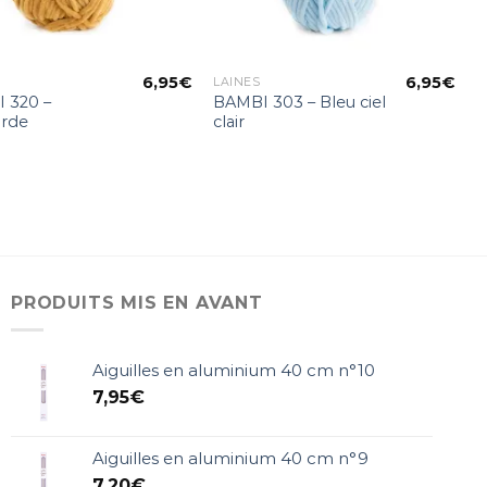
6,95
€
6,95
€
LAINES
 320 –
BAMBI 303 – Bleu ciel
rde
clair
PRODUITS MIS EN AVANT
Aiguilles en aluminium 40 cm n°10
7,95
€
Aiguilles en aluminium 40 cm n°9
7,20
€