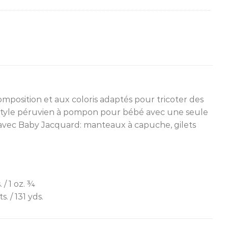
omposition et aux coloris adaptés pour tricoter des
 style péruvien à pompon pour bébé avec une seule
és avec Baby Jacquard: manteaux à capuche, gilets
. / 1 oz. ¾
s. / 131 yds.