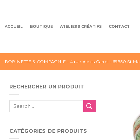
Skip
to
content
ACCUEIL
BOUTIQUE
ATELIERS CRÉATIFS
CONTACT
BOBINETTE & COMPAGNIE - 4 rue Alexis Carrel - 69850 St Mar
RECHERCHER UN PRODUIT
Search
for:
CATÉGORIES DE PRODUITS