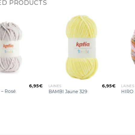
ED PRODUCTS
Ajouter
Ajouter
à la liste
à la liste
d’envies
d’envies
6,95
€
6,95
€
LAINES
LAINES
 – Rosé
BAMBI Jaune 329
HIRO 