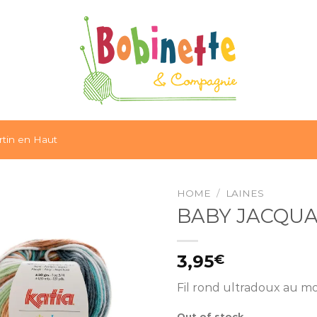
tin en Haut
HOME
/
LAINES
BABY JACQUAR
Ajouter
à la liste
3,95
€
d’envies
Fil rond ultradoux au mo
Out of stock