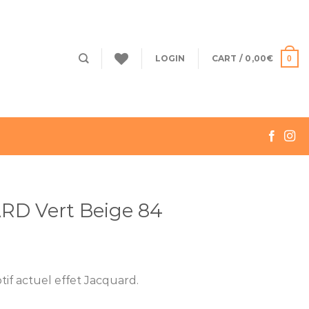
LOGIN
CART /
0,00
€
0
D Vert Beige 84
tif actuel effet Jacquard.