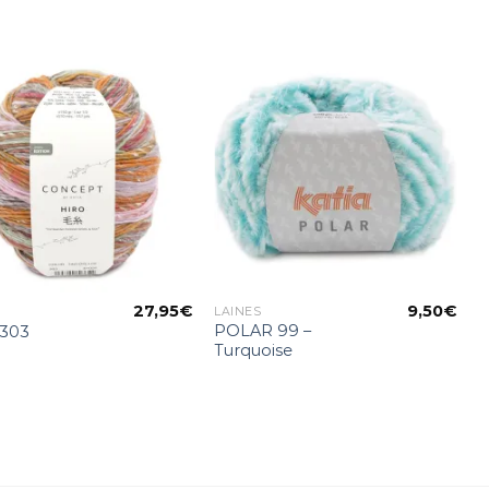
Ajouter
Ajouter
à la liste
à la liste
d’envies
d’envies
27,95
€
9,50
€
LAINES
POLAR 99 –
303
Turquoise