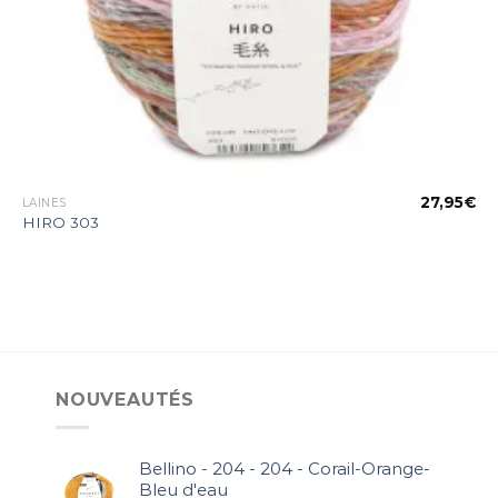
€
27,95
€
LAINES
HIRO 303
NOUVEAUTÉS
Bellino - 204 - 204 - Corail-Orange-
Bleu d'eau