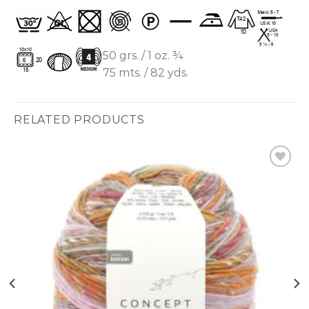
50 grs. / 1 oz. ¾
75 mts. / 82 yds.
RELATED PRODUCTS
Ajouter
à la liste
d’envies