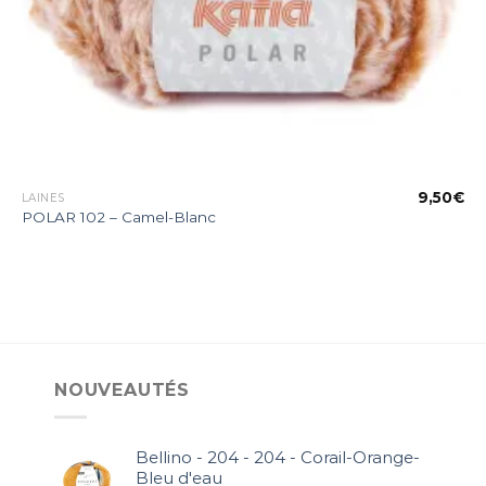
€
9,50
€
LAINES
POLAR 102 – Camel-Blanc
NOUVEAUTÉS
Bellino - 204 - 204 - Corail-Orange-
Bleu d'eau