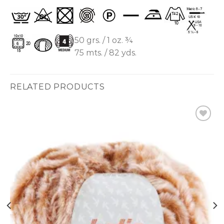
50 grs. / 1 oz. ¾
75 mts. / 82 yds.
RELATED PRODUCTS
Ajouter
à la liste
d’envies