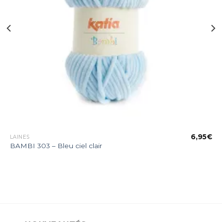
€
6,95
€
LAINES
BAMBI 303 – Bleu ciel clair