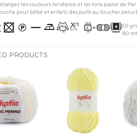
élangez les couleurs tendance et les tons pastel de Pe
apuche pour bébé et enfant, des pulls au toucher peluche…
50 grs
80 mts
ED PRODUCTS
Ajouter
Ajouter
à la liste
à la liste
d’envies
d’envies