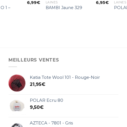
6,99
€
6,95
€
LAINES
LAINES
O 1 –
BAMBI Jaune 329
POLAR
MEILLEURS VENTES
Katia Tote Wool 101 - Rouge-Noir
21,95
€
POLAR Ecru 80
9,50
€
AZTECA - 7801 - Gris