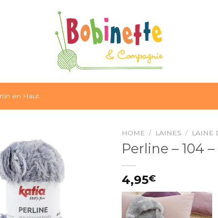
tin en Haut
HOME
/
LAINES
/
LAINE 
Perline – 104 –
Ajouter
à la liste
4,95
€
d’envies