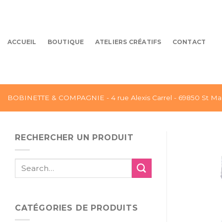
Skip
to
content
ACCUEIL
BOUTIQUE
ATELIERS CRÉATIFS
CONTACT
BOBINETTE & COMPAGNIE - 4 rue Alexis Carrel - 69850 St Mar
RECHERCHER UN PRODUIT
Search
for:
CATÉGORIES DE PRODUITS