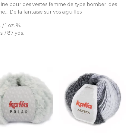
rline pour des vestes femme de type bomber, des
 De la fantaisie sur vos aiguilles!
. / 1 oz. ¾
. / 87 yds.
Ajouter
Ajouter
à la liste
à la liste
d’envies
d’envies