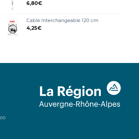
6,80
€
Cable Interchangeable 120 cm
4,25
€
:00