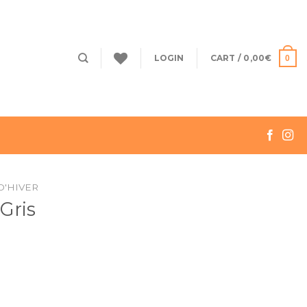
LOGIN
CART /
0,00
€
0
D'HIVER
 Gris