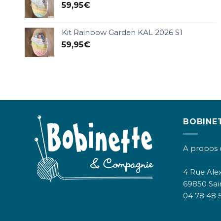
59,95
€
Kit Rainbow Garden KAL 2026 S1
59,95
€
BOBINE
A propos 
4 Rue Alex
69850 Sai
04 78 48 