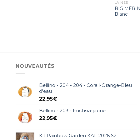
9,50
€
9,95
€
LAINE D'HIVER
LAINES
AZTECA – 7881 – Vert
BIG MÉRIN
clair-Violet clair
Blanc
NOUVEAUTÉS
Bellino - 204 - 204 - Corail-Orange-Bleu
d'eau
22,95
€
Bellino - 203 - Fuchsia-jaune
22,95
€
Kit Rainbow Garden KAL 2026 S2