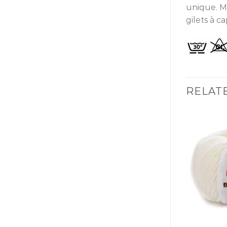
unique. M
gilets à c
RELAT
Ajouter
Ajouter
à la liste
à la liste
d’envies
d’envies